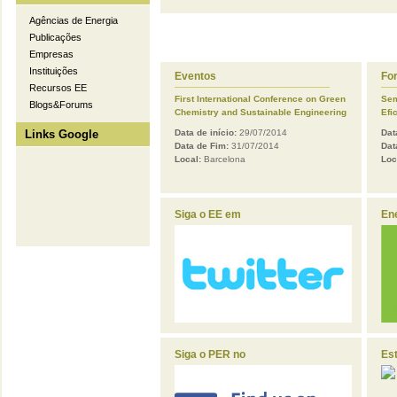
Agências de Energia
Publicações
Empresas
Instituições
Eventos
Fo
Recursos EE
First International Conference on Green
Sem
Blogs&Forums
Chemistry and Sustainable Engineering
Efi
Links Google
Data de início:
29/07/2014
Dat
Data de Fim:
31/07/2014
Dat
Local:
Barcelona
Loc
Siga o EE em
En
Siga o PER no
Es