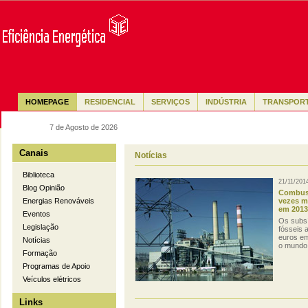
HOMEPAGE
RESIDENCIAL
SERVIÇOS
INDÚSTRIA
TRANSPOR
7 de Agosto de 2026
Canais
Notícias
Biblioteca
21/11/201
Blog Opinião
Combust
vezes m
Energias Renováveis
em 2013
Eventos
Os subsí
Legislação
fósseis 
euros em
Notícias
o mundo 
Formação
Programas de Apoio
Veículos elétricos
Links