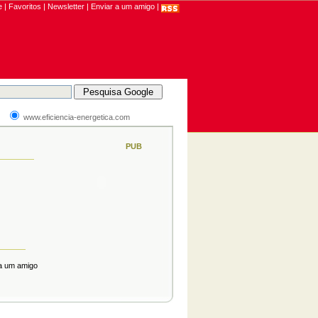
|
Favoritos
|
Newsletter
|
Enviar a um amigo
|
www.eficiencia-energetica.com
PUB
 a um amigo