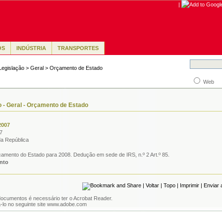
|
OS
INDÚSTRIA
TRANSPORTES
Legislação
> Geral > Orçamento de Estado
Web
o - Geral - Orçamento de Estado
2007
7
a República
çamento do Estado para 2008. Dedução em sede de IRS, n.º 2 Art.º 85.
nto
|
Voltar
|
Topo
|
Imprimir
|
Enviar
documentos é necessário ter o Acrobat Reader.
lo no seguinte site
www.adobe.com