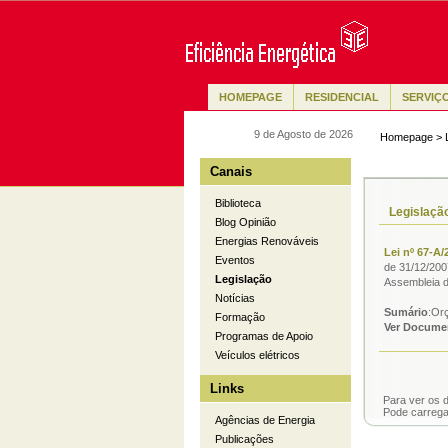
HOMEPAGE
RESIDENCIAL
SERVIÇ
9 de Agosto de 2026
Homepage
>
Canais
Biblioteca
Legislaçã
Blog Opinião
Energias Renováveis
Lei nº 67-A/
Eventos
de 31/12/200
Legislação
Assembleia d
Notícias
Sumário
:Or
Formação
Ver Docume
Programas de Apoio
Veículos elétricos
Links
Para ver os 
Pode carrega-
Agências de Energia
Publicações