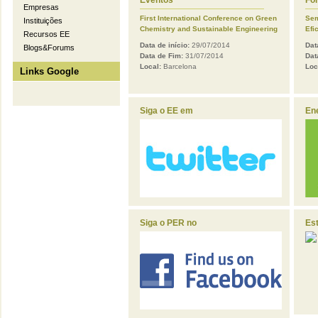
Eventos
Fo
Empresas
First International Conference on Green
Sem
Instituições
Chemistry and Sustainable Engineering
Efi
Recursos EE
Data de início:
29/07/2014
Dat
Blogs&Forums
Data de Fim:
31/07/2014
Dat
Local:
Barcelona
Loc
Links Google
Siga o EE em
En
Siga o PER no
Es