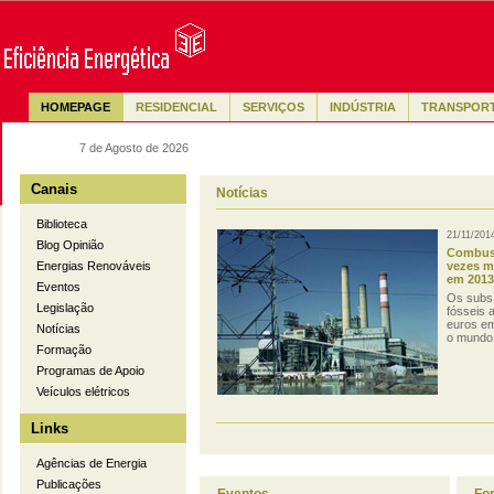
HOMEPAGE
RESIDENCIAL
SERVIÇOS
INDÚSTRIA
TRANSPOR
7 de Agosto de 2026
Canais
Notícias
Biblioteca
21/11/201
Blog Opinião
Combust
vezes m
Energias Renováveis
em 2013
Eventos
Os subsí
Legislação
fósseis 
euros em
Notícias
o mundo 
Formação
Programas de Apoio
Veículos elétricos
Links
Agências de Energia
Publicações